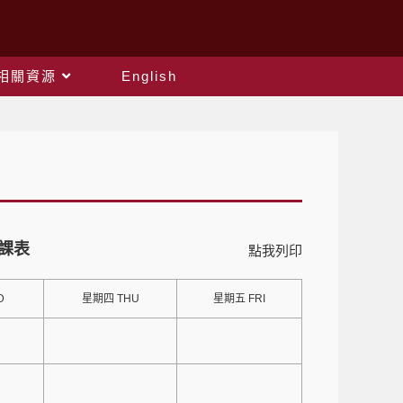
相關資源
English
師課表
點我列印
D
星期四 THU
星期五 FRI