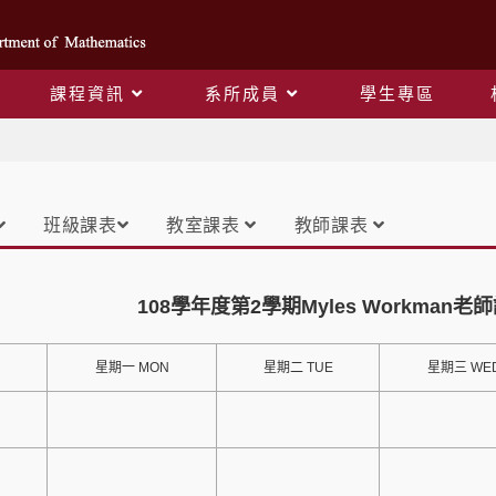
課程資訊
系所成員
學生專區
課表
班級課表
教室課表
教師課表
108學年度第2學期Myles Workman老
星期一 MON
星期二 TUE
星期三 WE