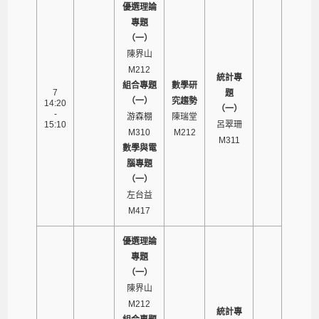
優選理論
專題
（一）
陳界山
M212
統計專
組合專題
數學研
7
題
（一）
究趨勢
14:20
（一）
-
游森棚
陳瑞堂
15:10
呂翠珊
M310
M212
M311
數學與電
腦專題
（一）
左台益
M417
優選理論
專題
（一）
陳界山
M212
統計專