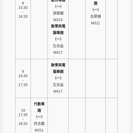
組合專題
8
題
（一）
15:30
（一）
-
游森棚
16:20
呂翠珊
M310
M311
數學與電
腦專題
（一）
左台益
M417
數學與電
9
腦專題
16:30
（一）
-
17:20
左台益
M417
代數專
10
題
17:30
（一）
-
18:20
許志農
M311