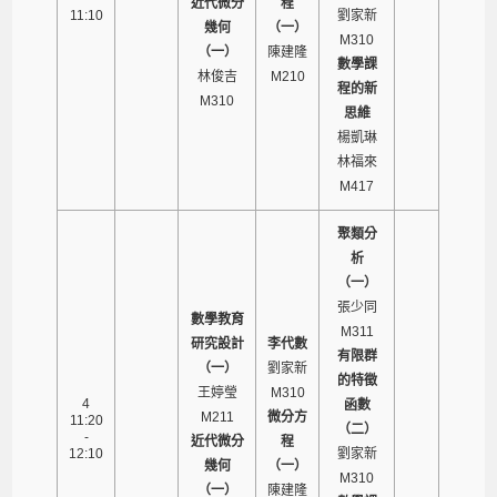
近代微分
程
11:10
劉家新
幾何
（一）
M310
（一）
陳建隆
數學課
林俊吉
M210
程的新
M310
思維
楊凱琳
林福來
M417
聚類分
析
（一）
張少同
數學教育
M311
研究設計
李代數
有限群
（一）
劉家新
的特徵
王婷瑩
M310
4
函數
M211
微分方
11:20
（二）
-
近代微分
程
12:10
劉家新
幾何
（一）
M310
（一）
陳建隆