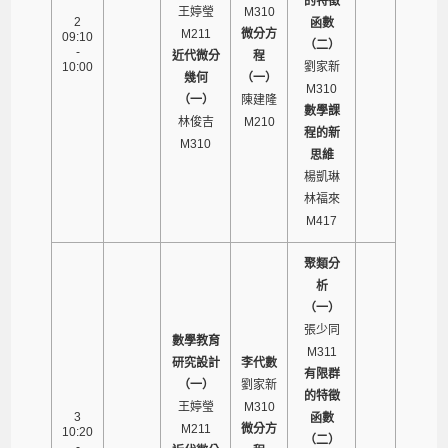
的特徵
王婷瑩
M310
2
函數
M211
微分方
09:10
（二）
-
近代微分
程
10:00
劉家新
幾何
（一）
M310
（一）
陳建隆
數學課
林俊吉
M210
程的新
M310
思維
楊凱琳
林福來
M417
聚類分
析
（一）
張少同
數學教育
M311
研究設計
李代數
有限群
（一）
劉家新
的特徵
王婷瑩
M310
3
函數
M211
微分方
10:20
（二）
-