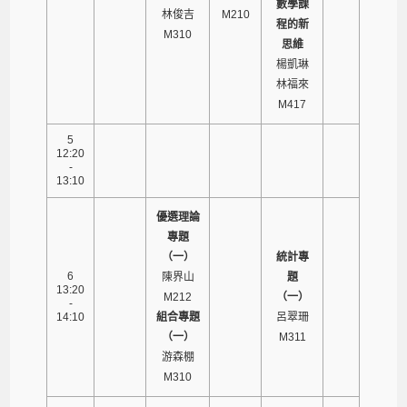
數學課
林俊吉
M210
程的新
M310
思維
楊凱琳
林福來
M417
5
12:20
-
13:10
優選理論
專題
（一）
統計專
6
陳界山
題
13:20
M212
（一）
-
14:10
組合專題
呂翠珊
（一）
M311
游森棚
M310