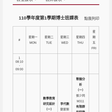
110學年度第1學期博士班課表
點我列印
星
星期一
星期二
星期三
星期四
期
#
MON
TUE
WED
THU
五
FRI
1
08:10
-
09:00
聚類分
析
（一）
張少同
數學教育
M311
研究設計
李代數
有限群
（一）
劉家新