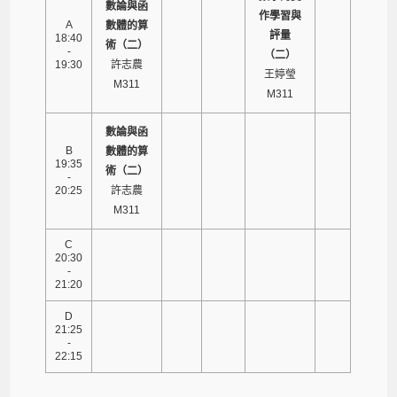
數論與函
作學習與
A
數體的算
評量
18:40
術（二）
-
（二）
19:30
許志農
王婷瑩
M311
M311
數論與函
B
數體的算
19:35
術（二）
-
20:25
許志農
M311
C
20:30
-
21:20
D
21:25
-
22:15