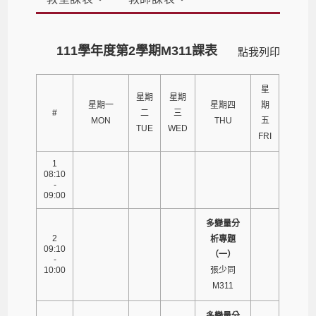
111學年度第2學期M311課表
點我列印
星
星期
星期
星期一
星期四
期
#
二
三
MON
THU
五
TUE
WED
FRI
1
08:10
-
09:00
多變量分
2
析專題
09:10
（一）
-
10:00
張少同
M311
多變量分