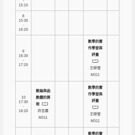
-
15:10
8
15:30
-
16:20
數學的實
作學習與
9
評量
16:30
-
（二）
17:20
王婷瑩
M311
數學的實
數論與函
作學習與
10
數體的算
評量
17:30
術（二）
-
（二）
18:20
許志農
王婷瑩
M311
M311
數學的實