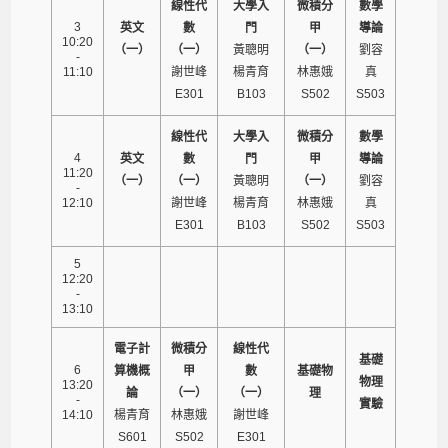
線性代
大學入
微積分
數學
3
英文
數
門
甲
導論
10:20
（一）
（一）
黃聰明
（一）
劉容
-
11:10
謝世峰
楊青育
林惠娥
真
E301
B103
S502
S503
線性代
大學入
微積分
數學
4
英文
數
門
甲
導論
11:20
（一）
（一）
黃聰明
（一）
劉容
-
12:10
謝世峰
楊青育
林惠娥
真
E301
B103
S502
S503
5
12:20
-
13:10
電子計
微積分
線性代
基礎
6
算機概
甲
數
基礎物
物理
13:20
論
（一）
（一）
理
-
實驗
14:10
楊青育
林惠娥
謝世峰
S601
S502
E301