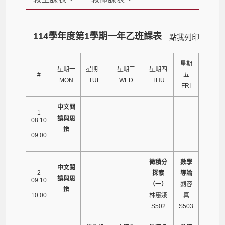
114學年度第1學期一年乙班課表
點我列印
星期
星期一
星期二
星期三
星期四
#
五
MON
TUE
WED
THU
FRI
中文閱
1
讀與思
08:10
-
辨
09:00
微積分
數學
中文閱
2
探索
導論
讀與思
09:10
（一）
劉容
-
辨
10:00
林惠娥
真
S502
S503