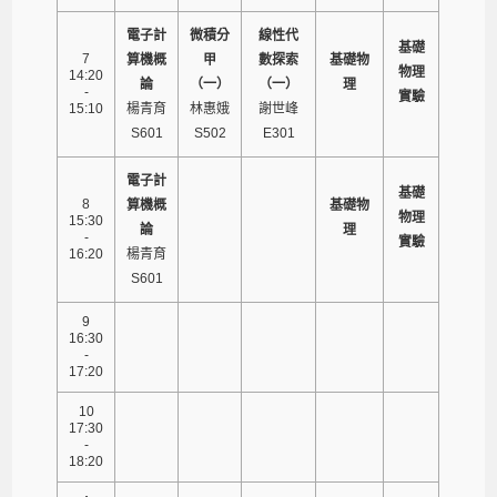
電子計
微積分
線性代
基礎
7
算機概
甲
數探索
基礎物
物理
14:20
論
（一）
（一）
理
-
實驗
15:10
楊青育
林惠娥
謝世峰
S601
S502
E301
電子計
基礎
8
算機概
基礎物
物理
15:30
論
理
-
實驗
16:20
楊青育
S601
9
16:30
-
17:20
10
17:30
-
18:20