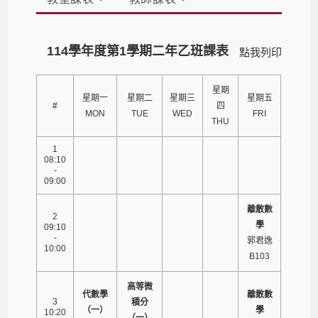
114學年度第1學期二年乙班課表
點我列印
星期
星期一
星期二
星期三
星期五
#
四
MON
TUE
WED
FRI
THU
1
08:10
-
09:00
離散數
2
學
09:10
-
郭君逸
10:00
B103
高等微
代數學
離散數
3
積分
（一）
學
10:20
（一）