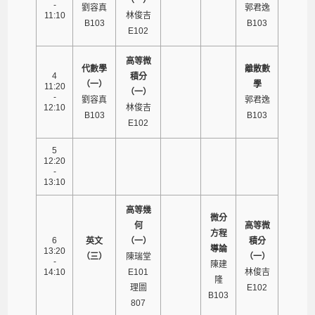
-
劉容真
郭君逸
11:10
林俊吉
B103
B103
E102
高等微
代數學
離散數
4
積分
（一）
學
11:20
（一）
-
劉容真
郭君逸
12:10
林俊吉
B103
B103
E102
5
12:20
-
13:10
高等幾
微分
何
高等微
方程
6
英文
（一）
積分
導論
13:20
（三）
陳瑞堂
（一）
-
陳建
14:10
E101
林俊吉
隆
理圖
E102
B103
807