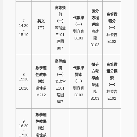
高等幾
微分
何
高等微
代數學
方程
7
英文
（一）
積分
（一）
導論
14:20
（三）
陳瑞堂
（一）
-
劉容真
陳建
15:10
E101
林俊吉
B103
隆
理圖
E102
B103
807
高等幾
微分
高等微
數學適
何
代數學
方程
積分探
8
性教學
（一）
探索
導論
索
15:30
（教）
陳瑞堂
（一）
-
陳建
（一）
16:20
謝佳叡
E101
劉容真
隆
林俊吉
M212
理圖
B103
B103
E102
807
數學適
9
性教學
16:30
（教）
-
17:20
謝佳叡