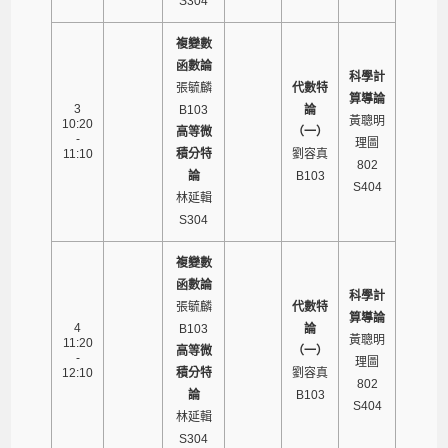
S304
複變數
函數論
科學計
張毓麟
代數特
算導論
3
B103
論
黃聰明
10:20
高等微
（一）
-
理圖
11:10
積分特
劉容真
802
論
B103
S404
林延輯
S304
複變數
函數論
科學計
張毓麟
代數特
算導論
4
B103
論
黃聰明
11:20
高等微
（一）
-
理圖
12:10
積分特
劉容真
802
論
B103
S404
林延輯
S304