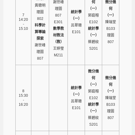
謝世峰
何
微分幾
黃聰明
理圖
（一）
何
理圖
統計學
7
807
郭庭榕
（一）
802
（一）
14:20
E301
E102
陳瑞堂
-
科學計
呂翠珊
15:10
數學教
統計學
B103
算導論
E101
材教法
（一）
理圖
探索
（教）
蔡碧紋
807
謝世峰
王婷瑩
S201
理圖
M211
807
微分幾
何
微分幾
（一）
何
統計學
8
郭庭榕
（一）
（一）
15:30
E102
陳瑞堂
-
呂翠珊
16:20
統計學
B103
E101
（一）
理圖
蔡碧紋
807
S201