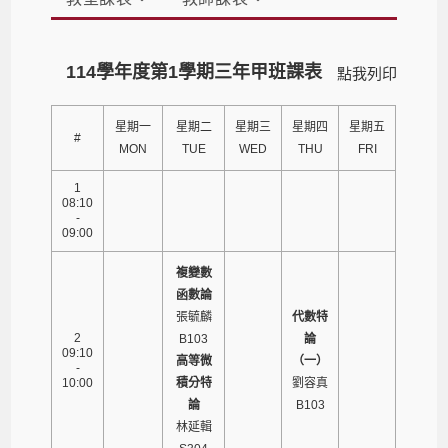
114學年度第1學期三年甲班課表
點我列印
星期一
星期二
星期三
星期四
星期五
#
MON
TUE
WED
THU
FRI
1
08:10
-
09:00
複變數
函數論
張毓麟
代數特
2
B103
論
09:10
高等微
（一）
-
10:00
積分特
劉容真
論
B103
林延輯