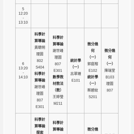
5
12:20
-
13:10
科學計
科學計
算導論
算導論
微分幾
黃聰明
謝世峰
何
微分幾
理圖
理圖
（一）
何
802
統計學
6
807
郭庭榕
（一）
S404
（一）
13:20
E301
E102
陳瑞堂
-
科學計
呂翠珊
14:10
數學教
統計學
B103
算導論
E101
材教法
（一）
理圖
謝世峰
（教）
蔡碧紋
807
理圖
王婷瑩
S201
807
M211
E301
科學計
科學計
算導論
算導論
微分幾
探索