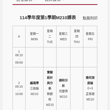
114學年度第1學期M210課表
點我列印
星期
星期
星期一
星期三
星期五
#
二
四
MON
WED
FRI
TUE
THU
1
08:10
-
09:00
實驗
設計
幾何測
調和分
2
編碼學
與分
度論
析
09:10
江政融
析
（一）
-
司靈得
10:00
M210
蔡碧
孟悟理
M210
紋
M210
M210