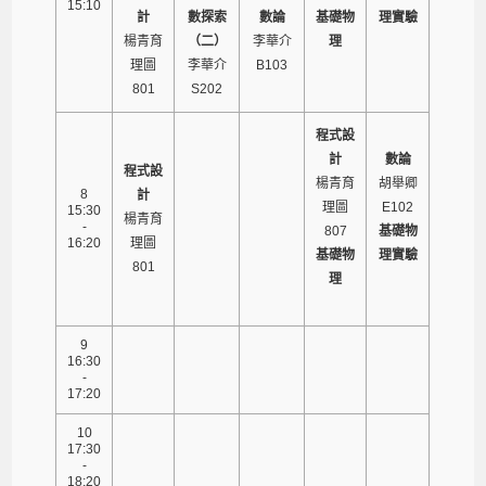
15:10
計
數探索
數論
基礎物
理實驗
楊青育
（二）
李華介
理
理圖
李華介
B103
801
S202
程式設
計
數論
程式設
楊青育
胡舉卿
8
計
理圖
E102
15:30
楊青育
-
807
基礎物
16:20
理圖
基礎物
理實驗
801
理
9
16:30
-
17:20
10
17:30
-
18:20