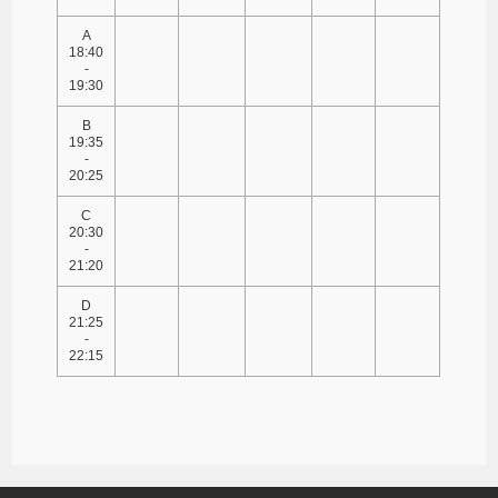
A
18:40
-
19:30
B
19:35
-
20:25
C
20:30
-
21:20
D
21:25
-
22:15