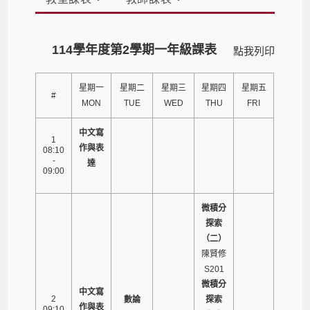
114學年度第2學期一年級課表
點我列印
星期一
星期二
星期三
星期四
星期五
#
MON
TUE
WED
THU
FRI
中文寫
1
作與表
08:10
-
達
09:00
微積分
探索
（二）
陳賢修
S201
微積分
中文寫
2
數論
探索
作與表
09:10