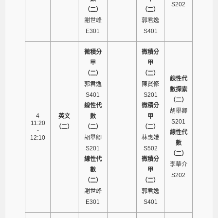
S202
（二）
（二）
謝世峰
郭君逸
E301
S401
微積分
微積分
甲
甲
（二）
（二）
線性代
郭君逸
陳賢修
數探索
S401
S201
（二）
線性代
微積分
胡舉卿
4
英文
數
甲
S201
11:20
（二）
（二）
（二）
-
線性代
12:10
胡舉卿
林惠娥
數
S201
S502
（二）
線性代
微積分
李華介
數
甲
S202
（二）
（二）
謝世峰
郭君逸
E301
S401