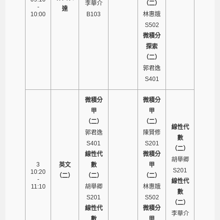
李華介
（二）
-
達
10:00
B103
林惠娥
S502
微積分
探索
（二）
郭君逸
S401
微積分
微積分
甲
甲
（二）
（二）
線性代
郭君逸
陳賢修
數
S401
S201
（二）
線性代
微積分
胡舉卿
3
英文
數
甲
S201
10:20
（二）
（二）
（二）
-
線性代
11:10
胡舉卿
林惠娥
數
S201
S502
（二）
線性代
微積分
李華介
數
甲