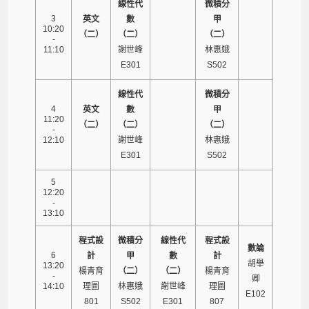
線性代
微積分
3
英文
數
甲
10:20
（二）
（二）
（二）
-
11:10
謝世峰
林惠娥
E301
S502
線性代
微積分
4
英文
數
甲
11:20
（二）
（二）
（二）
-
12:10
謝世峰
林惠娥
E301
S502
5
12:20
-
13:10
程式設
微積分
線性代
程式設
數論
6
計
甲
數
計
胡舉
13:20
楊青育
（二）
（二）
楊青育
-
卿
14:10
理圖
林惠娥
謝世峰
理圖
E102
801
S502
E301
807