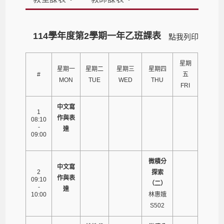
114學年度第2學期一年乙班課表
點我列印
星期
星期一
星期二
星期三
星期四
#
五
MON
TUE
WED
THU
FRI
中文寫
1
作與表
08:10
-
達
09:00
微積分
中文寫
2
探索
作與表
09:10
（二）
-
達
10:00
林惠娥
S502