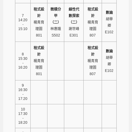
程式設
微積分
線性代
程式設
數論
7
計
甲
數探索
計
胡舉
14:20
楊青育
（二）
（二）
楊青育
-
卿
15:10
理圖
林惠娥
謝世峰
理圖
E102
801
S502
E301
807
程式設
程式設
數論
8
計
計
胡舉
15:30
楊青育
楊青育
-
卿
16:20
理圖
理圖
E102
801
807
9
16:30
-
17:20
10
17:30
-
18:20