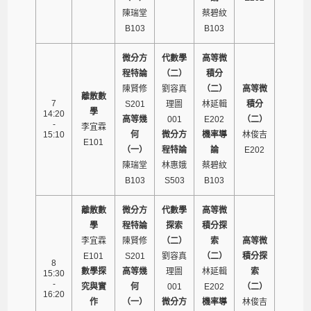
陳瑞堂
蔡碧紋
B103
B103
微分方
代數學
高等微
程特論
（二）
積分
陳賢修
劉容真
（二）
高等微
離散數
7
S201
理圖
林延輯
積分
學
14:20
高等幾
001
E202
（二）
-
李宜霖
15:10
何
微分方
機率導
林俊吉
E101
（一）
程特論
論
E202
陳瑞堂
林惠娥
蔡碧紋
B103
S503
B103
離散數
微分方
代數學
高等微
學
程特論
探索
積分探
李宜霖
陳賢修
（二）
索
高等微
E101
S201
劉容真
（二）
積分探
8
數學探
高等幾
理圖
林延輯
索
15:30
-
究與實
何
001
E202
（二）
16:20
作
（一）
微分方
機率導
林俊吉