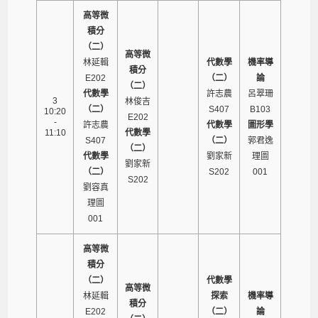
高等微
積分
（二）
高等微
林延輯
代數學
機率導
積分
E202
（二）
論
（二）
代數學
許志農
呂翠珊
3
林俊吉
（二）
S407
B103
10:20
E202
-
許志農
代數學
圖形學
11:10
代數學
S407
（二）
郭君逸
（二）
代數學
劉家新
理圖
劉家新
（二）
S202
001
S202
劉容真
理圖
001
高等微
積分
（二）
代數學
高等微
林延輯
探索
機率導
積分
E202
（二）
論