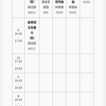
（教）
陳瑞堂
程特論
論
E202
謝佳叡
理圖
林惠娥
蔡碧紋
M212
801
S503
B103
數學探
究與實
9
作
16:30
-
（教）
17:20
謝佳叡
M212
10
17:30
-
18:20
A
18:40
-
19:30
B
19:35
-