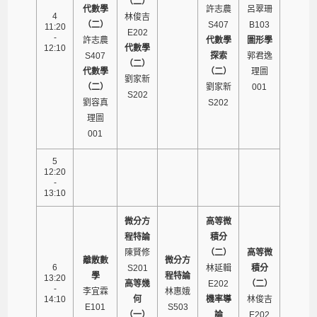
（二）
代數學
許志農
呂翠珊
4
林俊吉
（二）
S407
B103
11:20
E202
-
許志農
代數學
圖形學
12:10
代數學
S407
探索
郭君逸
（二）
代數學
（二）
理圖
劉家新
（二）
劉家新
001
S202
劉容真
S202
理圖
001
5
12:20
-
13:10
微分方
高等微
程特論
積分
陳賢修
（二）
高等微
離散數
微分方
6
S201
林延輯
積分
學
程特論
13:20
高等幾
E202
（二）
-
李宜霖
林惠娥
14:10
何
機率導
林俊吉
E101
S503
（一）
論
E202