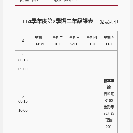
114學年度第2學期二年級課表
點我列印
星期一
星期二
星期三
星期四
星期五
#
MON
TUE
WED
THU
FRI
1
08:10
-
09:00
機率導
論
呂翠珊
2
B103
09:10
-
圖形學
10:00
郭君逸
理圖
001