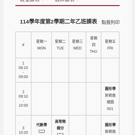
114學年度第2學期二年乙班課表
點我列印
星期
星期一
星期二
星期三
星期五
#
四
MON
TUE
WED
FRI
THU
1
08:10
-
09:00
圖形學
2
郭君逸
09:10
-
理圖
10:00
001
高等微
代數學
圖形學
3
積分
（二）
郭君逸
10:20
（二）