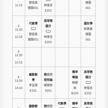
-
劉容真
理圖
11:10
林俊吉
理圖001
001
E202
高等微
代數學
圖形學
4
積分
（二）
郭君逸
11:20
（二）
-
劉容真
理圖
12:10
林俊吉
理圖001
001
E202
5
12:20
-
13:10
機率
高等微
離散數
微分方
6
導論
積分
學
程特論
13:20
蔡碧
（二）
-
李宜霖
陳賢修
14:10
紋
林俊吉
E101
S201
B103
E202
代數學
機率
高等微
離散數
微分方