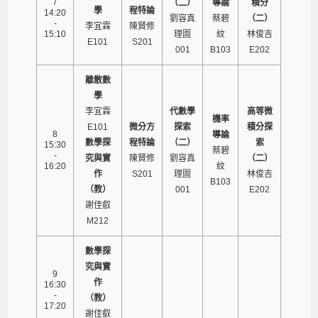
7
（二）
導論
積分
學
程特論
14:20
劉容真
蔡碧
（二）
-
李宜霖
陳賢修
15:10
理圖
紋
林俊吉
E101
S201
001
B103
E202
離散數
學
李宜霖
代數學
高等微
機率
E101
微分方
探索
積分探
8
導論
數學探
程特論
（二）
索
15:30
蔡碧
-
究與實
陳賢修
劉容真
（二）
16:20
紋
作
S201
理圖
林俊吉
B103
（教）
001
E202
謝佳叡
M212
數學探
究與實
9
作
16:30
-
（教）
17:20
謝佳叡