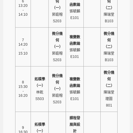
6
何
何
函數論
13:20
（一）
（二）
-
張毓麟
14:10
郭庭榕
陳瑞堂
E101
S203
B103
微分幾
微分幾
複變數
7
何
何
函數論
14:20
（一）
（二）
-
張毓麟
15:10
郭庭榕
陳瑞堂
E101
S203
B103
微分幾
微分幾
拓樸學
複變數
何
8
何
（一）
函數論
（二）
15:30
（一）
-
林乾
張毓麟
陳瑞堂
16:20
郭庭榕
S503
E101
理圖
S203
801
課程發
拓樸學
展與設
9
（一）
計
16:30