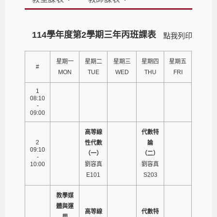
114學年度第2學期三年丙班課表
點我列印
星期一
星期二
星期三
星期四
星期五
#
MON
TUE
WED
THU
FRI
1
08:10
-
09:00
高等線
代數特
2
性代數
論
09:10
（一）
（二）
-
10:00
劉容真
劉容真
E101
S203
教學媒
體與運
高等線
代數特
用