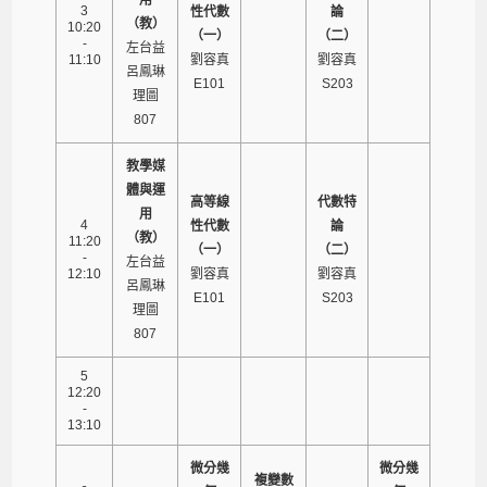
3
性代數
論
（教）
10:20
（一）
（二）
-
左台益
11:10
劉容真
劉容真
呂鳳琳
E101
S203
理圖
807
教學媒
體與運
高等線
代數特
用
4
性代數
論
（教）
11:20
（一）
（二）
-
左台益
12:10
劉容真
劉容真
呂鳳琳
E101
S203
理圖
807
5
12:20
-
13:10
微分幾
微分幾
複變數