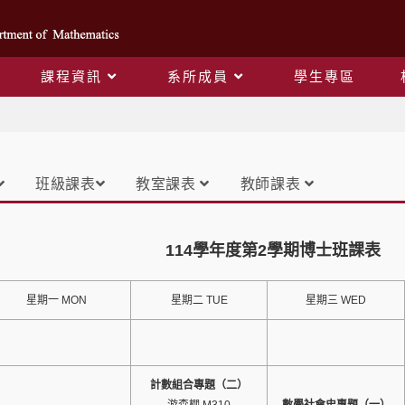
課程資訊
系所成員
學生專區
課表
班級課表
教室課表
教師課表
114學年度第2學期博士班課表
星期一 MON
星期二 TUE
星期三 WED
計數組合專題（二）