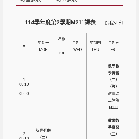
114學年度第2學期M211課表
點我列印
星期
星期一
星期三
星期四
星期五
#
二
MON
WED
THU
FRI
TUE
數學教
學實習
1
（二）
08:10
（教）
-
09:00
謝豐瑞
王婷瑩
M211
數學教
學實習
近世代數
2
（二）
（二）
09:10