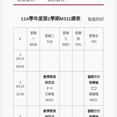
114學年度第2學期M311課表
點我列印
星期
星期
星期
星期二
星期五
#
一
三
四
TUE
FRI
MON
WED
THU
1
08:10
-
09:00
數學教育
偏微分方
2
研究法
程導論
09:10
（一）
（二）
-
10:00
王婷瑩
陳建隆
M311
M311
數學教育
偏微分方
3
研究法
程導論