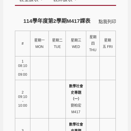
114學年度第2學期M417課表
點我列印
星期
星期一
星期二
星期三
星期
#
四
MON
TUE
WED
五 FRI
THU
1
08:10
-
09:00
數學社會
2
史專題
09:10
（一）
-
10:00
劉柏宏
M417
數學社會
3
史專題