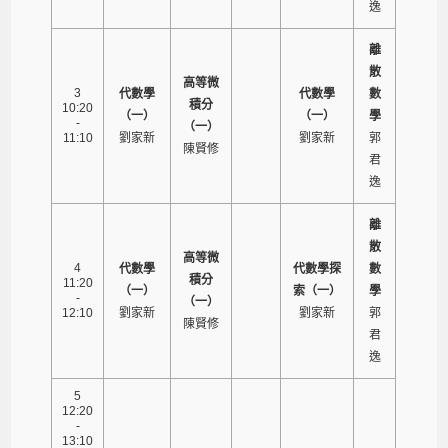
逸
離
散
高等微
3
代數學
代數學
數
積分
10:20
（一）
（一）
學
-
（一）
11:10
劉家新
劉家新
郭
陳賢修
君
逸
離
散
高等微
4
代數學
代數學探
數
積分
11:20
（一）
索（一）
學
-
（一）
12:10
劉家新
劉家新
郭
陳賢修
君
逸
5
12:20
-
13:10