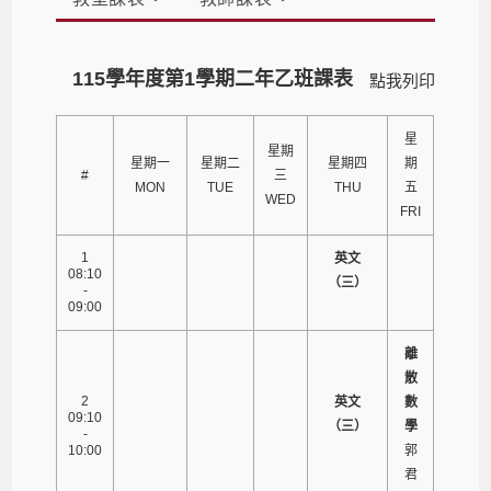
115學年度第1學期二年乙班課表
點我列印
星
星期
星期一
星期二
星期四
期
#
三
MON
TUE
THU
五
WED
FRI
1
英文
08:10
（三）
-
09:00
離
散
2
英文
數
09:10
（三）
學
-
10:00
郭
君