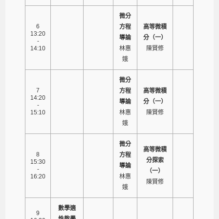
微分
6
方程
高等微積
13:20
導論
分（一）
-
14:10
林惠
陳賢修
娥
微分
7
方程
高等微積
14:20
導論
分（一）
-
15:10
林惠
陳賢修
娥
微分
高等微積
8
方程
分探索
15:30
導論
-
（一）
16:20
林惠
陳賢修
娥
數學適
9
性教學