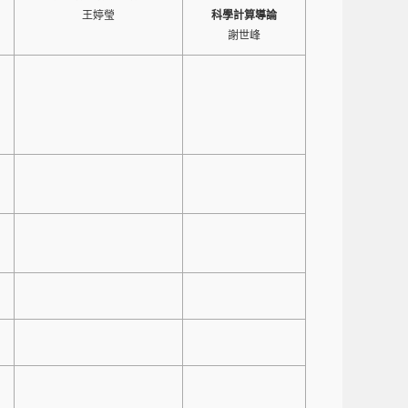
王婷瑩
科學計算導論
謝世峰