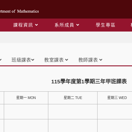
課程資訊
系所成員
學生專區
課表
班級課表
教室課表
教師課表
115學年度第1學期三年甲班課表
星期一 MON
星期二 TUE
星期三 WED