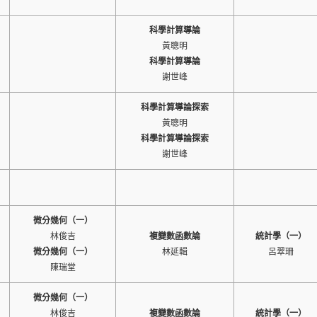
科學計算導論
黃聰明
科學計算導論
謝世峰
科學計算導論探索
黃聰明
科學計算導論探索
謝世峰
微分幾何（一）
林俊吉
複變數函數論
統計學（一）
微分幾何（一）
林延輯
呂翠珊
陳瑞堂
微分幾何（一）
林俊吉
複變數函數論
統計學（一）