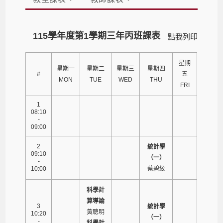
115學年度第1學期三年丙班課表
點我列印
星期
星期一
星期二
星期三
星期四
#
五
MON
TUE
WED
THU
FRI
1
08:10
-
09:00
2
統計學
09:10
（一）
-
10:00
蔡碧紋
科學計
算導論
3
統計學
黃聰明
10:20
（一）
-
科學計