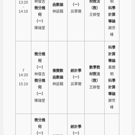
林俊吉
材教法
明
13:20
函數論
（一）
-
微分幾
（教）
科學
14:10
林延輯
呂翠珊
何
王婷瑩
計算
（一）
導論
陳瑞堂
謝世
峰
科學
微分幾
計算
何
導論
（一）
數學教
黃聰
7
複變數
統計學
林俊吉
材教法
明
14:20
函數論
（一）
-
微分幾
（教）
科學
15:10
林延輯
呂翠珊
何
王婷瑩
計算
（一）
導論
陳瑞堂
謝世
峰
微分幾
何
統計學
（一）
（一）