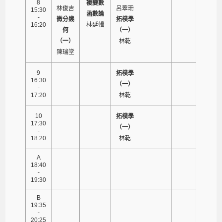
8
複變數
林俊吉
呂翠珊
15:30
函數論
-
微分幾
拓樸學
16:20
林延輯
何
（一）
（一）
林乾
陳瑞堂
9
拓樸學
16:30
（一）
-
17:20
林乾
10
拓樸學
17:30
（一）
-
18:20
林乾
A
18:40
-
19:30
B
19:35
-
20:25