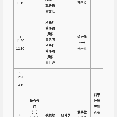
11:10
蔡碧紋
算導論
謝世峰
科學計
算導論
探索
4
統計學
黃聰明
11:20
（一）
-
科學計
12:10
蔡碧紋
算導論
探索
謝世峰
5
12:20
-
13:10
科學
微分幾
計算
何
導論
（一）
數學教
黃聰
6
複變數
統計學