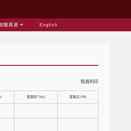
相關資源
English
點我列印
D
星期四 THU
星期五 FRI