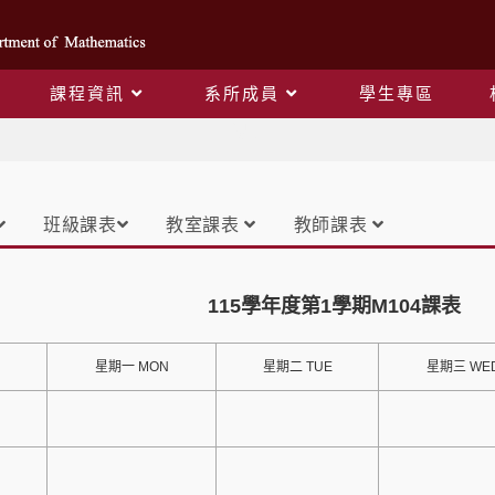
課程資訊
系所成員
學生專區
課表
班級課表
教室課表
教師課表
115學年度第1學期M104課表
星期一 MON
星期二 TUE
星期三 WE