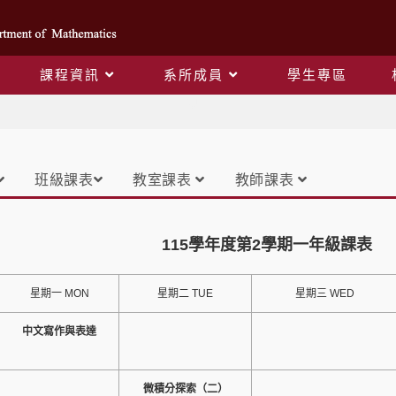
課程資訊
系所成員
學生專區
課表
班級課表
教室課表
教師課表
115學年度第2學期一年級課表
星期一 MON
星期二 TUE
星期三 WED
中文寫作與表達
微積分探索（二）