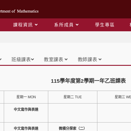
課程資訊
系所成員
學生專區
課表
班級課表
教室課表
教師課表
115學年度第2學期一年乙班課表
星期一 MON
星期二 TUE
星期三 W
中文寫作與表達
中文寫作與表達
微積分探索（二）