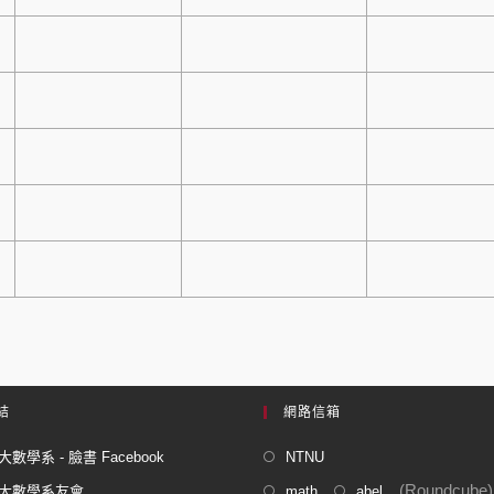
結
網路信箱
數學系 - 臉書 Facebook
NTNU
(Roundcube)
大數學系友會
math
abel