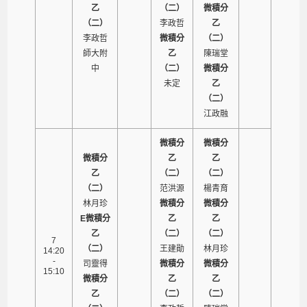
乙
（二）
微積分
（二）
李政哲
乙
李政哲
微積分
（二）
師大附
乙
陳瑞堂
中
（二）
微積分
未定
乙
（二）
江政融
微積分
微積分
微積分
乙
乙
乙
（二）
（二）
（二）
范洪源
楊青育
林月珍
微積分
微積分
E微積分
乙
乙
乙
（二）
（二）
7
（二）
王建勛
林月珍
14:20
-
司靈得
微積分
微積分
15:10
微積分
乙
乙
乙
（二）
（二）