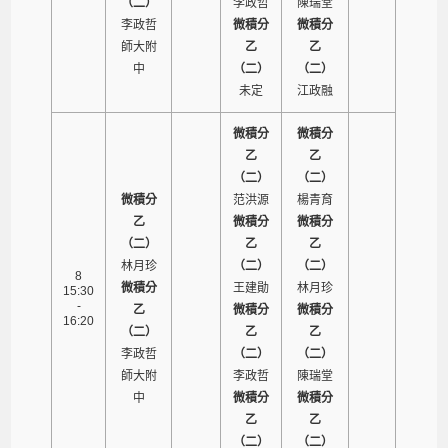
（二）
李政哲
陳瑞堂
李政哲
微積分
微積分
師大附
乙
乙
中
（二）
（二）
未定
江政融
微積分
微積分
乙
乙
（二）
（二）
微積分
范洪源
楊青育
乙
微積分
微積分
（二）
乙
乙
林月珍
（二）
（二）
8
微積分
王建勛
林月珍
15:30
-
乙
微積分
微積分
16:20
（二）
乙
乙
李政哲
（二）
（二）
師大附
李政哲
陳瑞堂
中
微積分
微積分
乙
乙
（二）
（二）