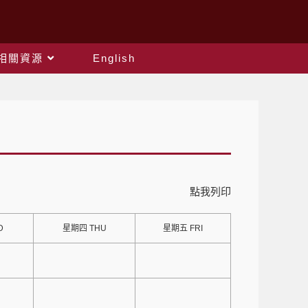
相關資源
English
點我列印
D
星期四 THU
星期五 FRI