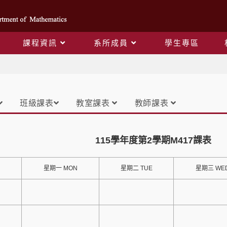
課程資訊
系所成員
學生專區
課表
班級課表
教室課表
教師課表
115學年度第2學期M417課表
星期一 MON
星期二 TUE
星期三 WE