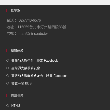
e
gr
數學系
b
a
o
m
電話：(02)7749-6576
地址：116059台北市汀州路四段88號
o
電郵：math@ntnu.edu.tw
k
相關連結
臺灣師大數學系 - 臉書 Facebook
臺灣師大數學系友會
臺灣師大數學系系友會 - 臉書 Facebook
獨數一閣 BBS
網路信箱
NTNU