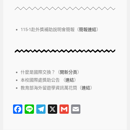
115-1赴外獎補助說明會簡報（
簡報連結
）
什麼是國際交換？（
開新分頁
）
本校國際處獎助公告 （
連結
）
教育部海外留遊學資訊萬花筒（
連結
）
F
Li
T
X
G
E
a
n
el
m
m
c
e
e
ail
ail