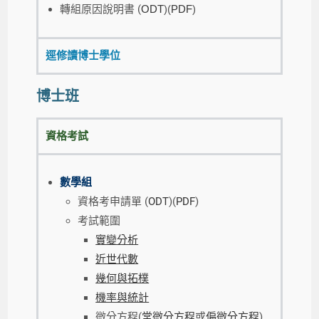
轉組原因說明書 (
ODT
)(
PDF
)
逕修讀博士學位
博士班
資格考試
數學組
資格考申請單 (
ODT
)(
PDF
)
考試範圍
實變分析
近世代數
幾何與拓樸
機率與統計
微分方程(
常微分方程
或
偏微分方程
)