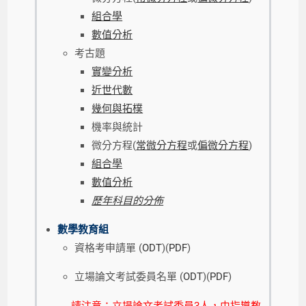
組合學
數值分析
考古題
實變分析
近世代數
幾何與拓樸
機率與統計
微分方程(
常微分方程
或
偏微分方程
)
組合學
數值分析
歷年科目的分佈
數學教育組
資格考申請單 (
ODT
)(
PDF
)
立場論文考試委員名單 (
ODT
)(
PDF
)
請注意：立場論文考試委員3人，由指導教