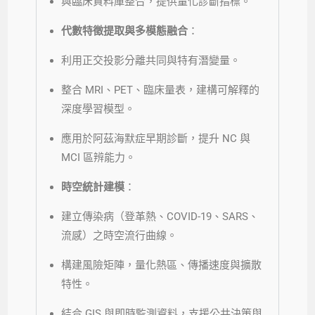
與臨床資料庫整合，提供量化診斷指標。
代數特徵提取與多模態融合
：
利用正交投影分離共同與特有潛變量。
整合 MRI、PET、臨床量表，建構可解釋的
深度學習模型。
應用於阿茲海默症早期診斷，提升 NC 與
MCI 區辨能力。
時空統計建模
：
建立傳染病（登革熱、COVID-19、SARS、
流感）之時空流行曲線。
構建風險矩陣，量化熱區、傳播速度與擴散
特性。
結合 GIS 與即時監測資料，支援公共決策與