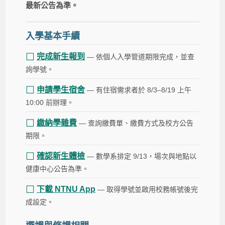
最新公告為準。
入學基本手續
☐
完成新生報到
— 依個人入學管道期限完成，並查
詢學號。
☐
申請學生宿舍
— 有住宿需求者於 8/3–8/19 上午
10:00 前辦理。
☐
繳納學雜費
— 查詢繳費單、繳費方式及校方公告
期限。
☐
確認新生體檢
— 數學系排定 9/13，場次與地點以
健康中心公告為準。
☐
下載 NTNU App
— 取得學號並啟用校務帳號後完
成設定。