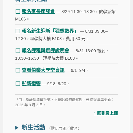
☐
報名家長座談會
— 8/29 11:30–13:30，數學系館
M106。
☐
報名新生迎新「狸想數界」
— 8/31 09:00–
12:30，理學院大樓 B103，費用 50 元。
☐
報名課程與選課說明會
— 8/31 13:00 報到、
13:30–16:30，理學院大樓 B103。
☐
查看伯樂大學堂資訊
— 9/1–9/4。
☐
迎新宿營
— 9/18–9/20。
「☐」為靜態清單符號，不會記錄勾選狀態。連結與清單更新：
2026 年 8 月 3 日。
↑ 回到最上面
新生活動
（點此展開／收合）