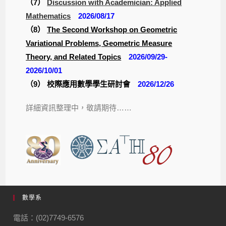
（7）
Discussion with Academician: Applied
Mathematics
2026/08/17
（8）
The Second Workshop on Geometric
Variational Problems, Geometric Measure
Theory, and Related Topics
2026/09/29-
2026/10/01
（9） 校際應用數學學生研討會
2026/12/26
詳細資訊整理中，敬請期待……
數學系
電話：(02)7749-6576