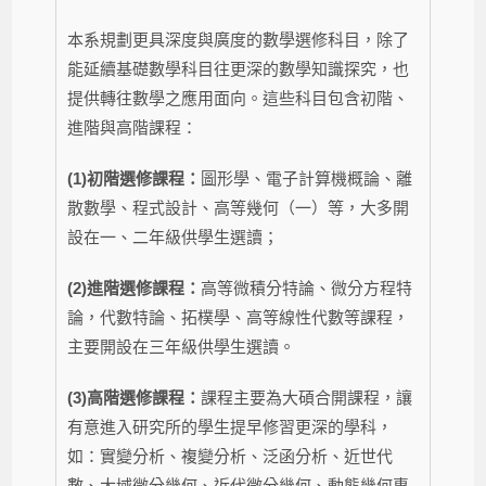
本系規劃更具深度與廣度的數學選修科目，除了
能延續基礎數學科目往更深的數學知識探究，也
提供轉往數學之應用面向。這些科目包含初階、
進階與高階課程：
(1)初階選修課程：
圖形學、電子計算機概論、離
散數學、程式設計、高等幾何（一）等，大多開
設在一、二年級供學生選讀；
(2)進階選修課程：
高等微積分特論、微分方程特
論，代數特論、拓樸學、高等線性代數等課程，
主要開設在三年級供學生選讀。
(3)高階選修課程：
課程主要為大碩合開課程，讓
有意進入研究所的學生提早修習更深的學科，
如：實變分析、複變分析、泛函分析、近世代
數、大域微分幾何、近代微分幾何、動態幾何專