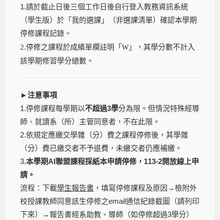
1.請於截止日後三個工作日後自行登入教務資訊系統
（學生版）於「我的選課」（非選課清單）確認本學期
停修課程記錄。
2.停修之課程於成績單欄註明「W」，其學分數不計入
該學期修習學分總數。
►
注意事項
1.停修課程每學期以
不超過3學
分為限。但情況特殊經導
師、就讀系（所）主管同意者，不在此限。
2.依規定應繳交學雜（分）費之課程停修後，其學雜
（分）費已繳交者不予退費，未繳交者仍應補繳。
3.
本學期AI聯盟課程採紙本申請停修，113-2開放線上申
請。
流程：下載
學生報告書
，填寫停修課程及原因→檢附外
校授課教師同意該生停修之
email
通信紀錄截圖（請列印
下來）→報告書經系助教、導師（如停修超過
3
學分）