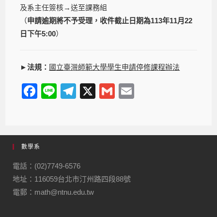
及系主任簽核→送至課務組
（
申請逾期將不予受理，收件截止日期為
113
年
11
月
22
日下午
5:00
）
►法規：
國立臺灣師範大學學生申請停修課程辦法
F
Li
T
X
G
E
a
n
el
m
m
c
e
e
ail
ail
e
gr
數學系
b
a
o
m
電話：(02)7749-6576
地址：116059台北市汀州路四段88號
o
電郵：math@ntnu.edu.tw
k