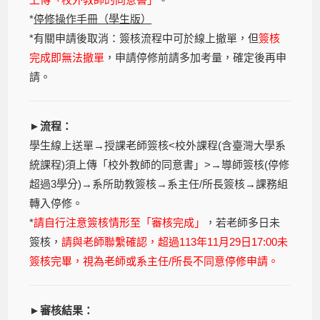
*
停修操作手冊（學生版）
*有關申請後取消：簽核流程中可於線上撤單，但
簽核
完成即無法撤單
，申請停修前請多加考量，確定後再申
請。
►流程：
學生線上送單→授課老師簽核<校外課程(含臺灣大學系
統課程)須上傳「校外教師的同意書」>→導師簽核(停修
超過3學分)→系所助教簽核→系主任/所長簽核→課務組
轉入停修。
*
請自行注意簽核情形至「審核完成」
，若老師多日未
簽核，
請與老師聯繫確認，超過113年11月29日17:00未
簽核完畢，視為老師或系主任/所長不同意停修申請。
►審核結果：