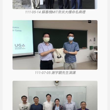
111-05-14 蘇春槐MIT奈米大樓命名典禮
111-07-05 謝宇觀先生演講