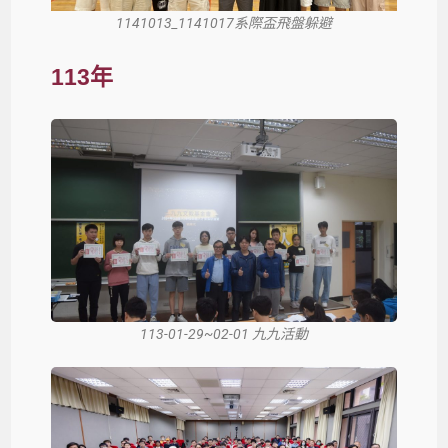
1141013_1141017系際盃飛盤躲避
113年
113-01-29~02-01 九九活動