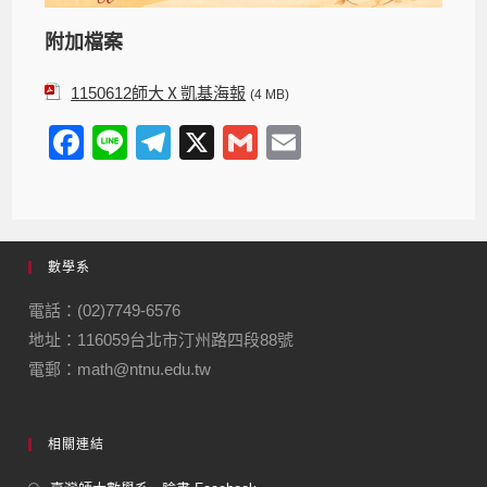
附加檔案
1150612師大Ⅹ凱基海報
(4 MB)
F
Li
T
X
G
E
a
n
el
m
m
c
e
e
ail
ail
e
gr
數學系
b
a
o
m
電話：(02)7749-6576
地址：116059台北市汀州路四段88號
o
電郵：math@ntnu.edu.tw
k
相關連結