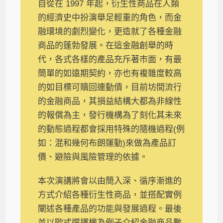
自從在 1997 年起，衍生性商品在人類
的經濟史中扮演舉足輕重的角色，而金
融環境的劇烈變化，更造就了各種金融
商品的蓬勃發展。在這金融創舉的時
代，各式各樣的產品充斥著市面，有最
簡單的如遠期契約，亦也有複雜度較高
的如目標可贖回連動債，目前坊間流行
的金融商品，其損益結構大都為非線性
的報償為主，發行機構為了刻化其未來
的動態過程都會採用特殊的隨機過程(例
如：混和幾何布朗運動)來做為產品訂
價、避險與風險管理的依據。
本次演講將會以由簡入深、循序漸進的
方式介紹各種衍生性商品，並搭配實例
闡述各種產品的功能與發展過程。最後
並以歐式選擇權為例子介紹金融商品數