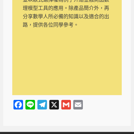
理模型工具的應用。除產品簡介外，再
分享數學人所必備的知識以及適合的出
路，提供各位同學參考。
F
Li
T
X
G
E
a
n
el
m
m
c
e
e
ail
ail
e
gr