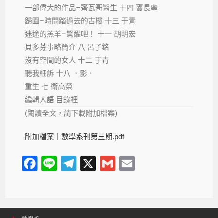
一部偉大的作品–齊瓦哥醫生 十四 竇長寧
歸園–時間踏過去的古樓 十三 于青
迷途的羔羊–驚醒吧！ 十一 胡明宏
貝多芬事略簡介 八 呂子銘
沒有空間的女人 十二 于青
聽我細訴 十八 ．影．
重生 七 衛高榮
編輯人語 目錄裡
(閱讀全文，請下載附加檔案)
附加檔案｜
數學系刊第三期.pdf
F
Li
T
X
G
E
a
n
el
m
m
c
e
e
ail
ail
e
gr