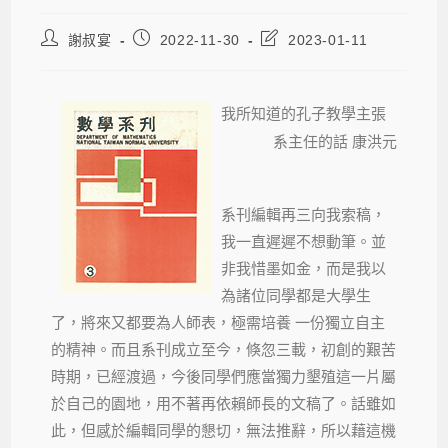
謝叔宴
2022-11-30
2023-01-11
我所知道的孔子教學主張
系主任的話 康洪元
系刊編輯再三向我索稿，
我一直遲遲不想動筆。並
非我惜墨如金，而是我以
為諸位同學都是大學生
了，將來又都要為人師表，極需培養 一份獨立自主
的精神。而且系刊成立至今，倏忽三載，初創的艱苦
時期，已經渡過，今後同學們應當獨力墾殖這一片屬
於自己的園地，用不著再依賴師長的文稿了。話雖如
此，但感於編輯同學的懇切，無法推辭，所以藉這機