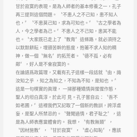
甘於寂寞的表現。是為人師者的基本修養之一，孔子
再三提到這個問題。 〝不患人之不己知，患不知人
也，〞〝不患莫己知，求為可知也。〞〝古之學者為
人，今之學者為己。〞不患人之不己知，患其不能
也。〝大家既已走上了〝教育〞這條路，就必須持之
以默默耕耘，埋頭苦幹的態度，抱著不求人知的精
神，做一個〝無名〞的拓荒者。〝德不孤，必有
鄰〞，好人是不會寂寞的。
在論語爲政篇理，又載有孔子這樣一段話就〝由，誨
汝知之乎 ，知之為知之，不知為不知，是知也 。〞
這是一句樸實的眞理， 一掃那種矯情與惺惺作態，
聖人的坦白真淳，於此可 見。孔子嘗自云：〝吾不
如老圃，〞這裡我們又記取了一個新的教訓，誇浮虛
妄，是聖人所禁忌的。〝聲聞過情，君子耻之〞，這
是為人師表應當體會的。 我想，〝有教無類〞，
〝因材施教〞，〝甘於寂寞〞，〝虛心知恥〞，應該