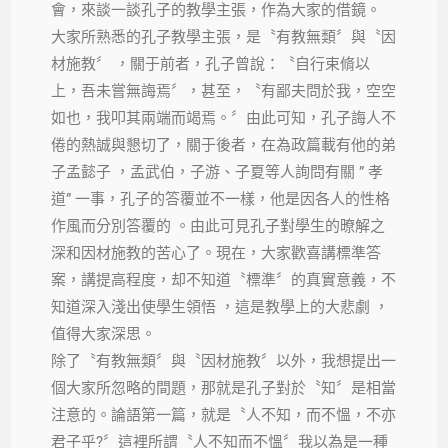
會，來談一談孔子的教學主張，作為大家的借鏡。
大家所熟悉的孔子教學主張，是〝有教無類〞與〝因
材施教〞 ，關于前者，孔子曾說：〝自行束脩以
上，吾未嘗無誨焉〞，甚至，〝有鄙夫問於我，空空
如也，我叩其兩端而竭焉。〞由此可知，孔子誨人不
倦的熱誠與懇切了，關于後者，在為政篇載有他的弟
子孟懿子 ，孟武伯，子游、子夏等人詢問有關 ” 孝
道” 一事，孔子的答覆並不一樣，他是因各人的性格
作風而分別答覆的 。由此可見孔子對學生的暸解之
深和因材施教的苦心了。現在，大家歡喜講標準答
案，講提高程度，却不知道〝標準〞的真實意義，不
知道深入淺出使學生領悟 ，這是教學上的大悲劇 ，
值得大家深思。
除了〝有教無類〞與〝因材施教〞以外，我想提出一
個大家所忽略的間題，那就是孔子對於〝知〞是相當
注意的。論語第一篇，就是〝人不知，而不慍，不亦
君子乎?〞這裡所謂〝人不知而不慍〞我以為是一種