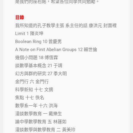
是我們的座右銘，希望各位同學共同勉勵。
目錄
我所知道的孔子教學主張 系主任的話 康洪元 封面裡
Limit 1 陳炎坤
Boolean Ring 10 曾慶男
A Note on Finit Abelian Groups 12 賴世倫
幾個小問題 18 傅恆霖
談數學基本概念 21 于靖
幻方與群的研究 27 季大明
金門行 六 金門行
科學新知 十七 文摘
焦點 十七 佚名
數學系一年 十六 洪海
漫談數學教育 一 戴樂生
論中學數學教育 五 林蓮如
漫談數學與數學教育 二 黃美玲