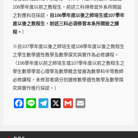
106學年度以前之教程生，前述三科得修習外系所開設
之對應科目採認，
自106學年度以後之師培生或107學年
度以後之教程生，前述三科必須修習本系所開設之課
程。
）
※自107學年度以後之師培生或108學年度以後之教程生
之學生數學適性教學及數學探究與實作為必修課程。
（106學年度以前之師培生或107學年度以前之教程生之
學生數學學習心理學及數學概念發展為數學科中等教師
必修課程，未修習者請分別選修數學適性教學及數學探
究與實作進行採認。）
F
Li
T
X
G
E
a
n
el
m
m
c
e
e
ail
ail
e
gr