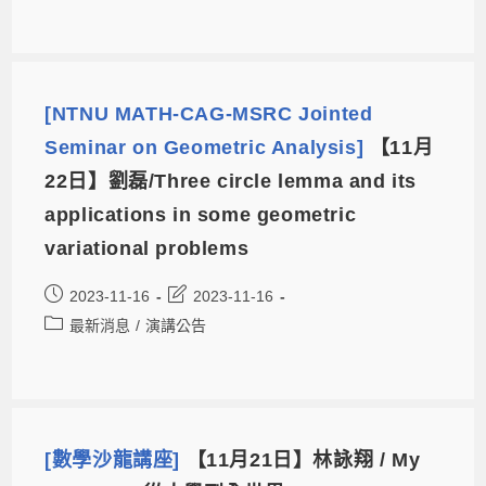
[NTNU MATH-CAG-MSRC Jointed
Seminar on Geometric Analysis]
【11月
22日】劉磊/Three circle lemma and its
applications in some geometric
variational problems
2023-11-16
2023-11-16
最新消息
/
演講公告
[數學沙龍講座]
【11月21日】林詠翔 / My