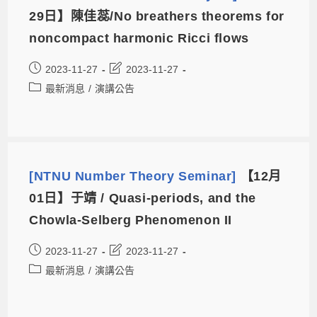
29日】陳佳蕊/No breathers theorems for
noncompact harmonic Ricci flows
2023-11-27
2023-11-27
最新消息
/
演講公告
[NTNU Number Theory Seminar]
【12月
01日】于靖 / Quasi-periods, and the
Chowla-Selberg Phenomenon II
2023-11-27
2023-11-27
最新消息
/
演講公告