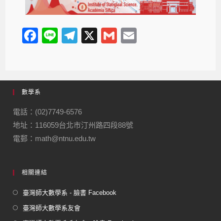
F
Li
T
X
G
E
a
n
el
m
m
c
e
e
ail
ail
e
gr
數學系
b
a
o
m
電話：(02)7749-6576
地址：116059台北市汀州路四段88號
o
電郵：math@ntnu.edu.tw
k
相關連結
臺灣師大數學系 - 臉書 Facebook
臺灣師大數學系友會