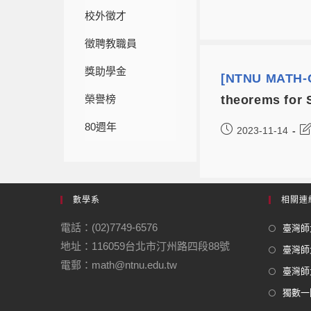
校外徵才
徵聘教職員
獎助學金
[NTNU MATH-C
榮譽榜
theorems for 
80週年
2023-11-14
數學系
相關連
電話：(02)7749-6576
臺灣師大
地址：116059台北市汀州路四段88號
臺灣師
電郵：math@ntnu.edu.tw
臺灣師大
獨數一