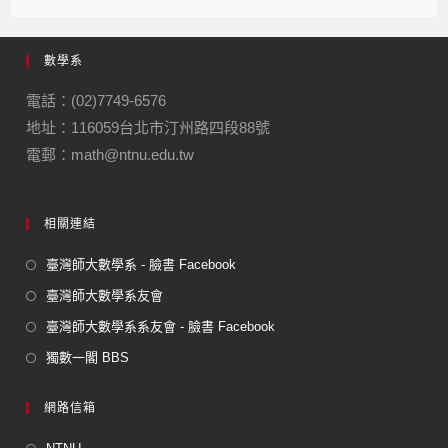
c
e
e
ail
ail
e
gr
數學系
b
a
o
m
電話：(02)7749-6576
地址：116059台北市汀州路四段88號
o
電郵：math@ntnu.edu.tw
k
相關連結
臺灣師大數學系 - 臉書 Facebook
臺灣師大數學系友會
臺灣師大數學系系友會 - 臉書 Facebook
獨數一閣 BBS
網路信箱