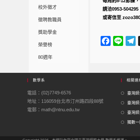
每周約8-12節課
校外徵才
請洽0953-504295
或寄信至 zozo380
徵聘教職員
獎助學金
F
Li
榮譽榜
a
n
e
80週年
c
e
e
b
數學系
相關連
o
電話：(02)7749-6576
臺灣師大
o
地址：116059台北市汀州路四段88號
臺灣師
k
電郵：math@ntnu.edu.tw
臺灣師大
獨數一