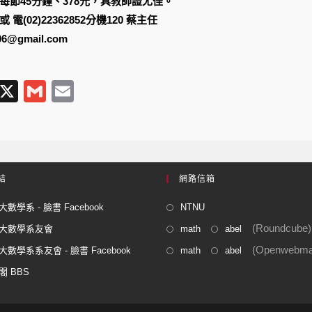
，每節45分鐘、378元，具教師證尤佳。
 或 電(02)22362852分機120 蔡主任
6@gmail.com
T
X
G
E
l
m
m
e
ail
ail
gr
a
結
網路信箱
m
數學系 - 臉書 Facebook
NTNU
(Roundcube)
大數學系友會
math
abel
(Openwebmai
數學系系友會 - 臉書 Facebook
math
abel
閣 BBS