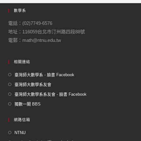
e
gr
數學系
b
a
o
m
電話：(02)7749-6576
地址：116059台北市汀州路四段88號
o
電郵：math@ntnu.edu.tw
k
相關連結
臺灣師大數學系 - 臉書 Facebook
臺灣師大數學系友會
臺灣師大數學系系友會 - 臉書 Facebook
獨數一閣 BBS
網路信箱
NTNU