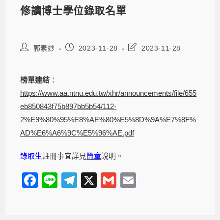
修讀博士學位錄取名單
郭素妙
2023-11-28
2023-11-28
榜單連結
：
https://www.aa.ntnu.edu.tw/xhr/announcements/file/655
eb850843f75b897bb5b54/112-
2%E9%80%95%E8%AE%80%E5%8D%9A%E7%8F%
AD%E6%A6%9C%E5%96%AE.pdf
錄取生
註冊事宜詳見
簡章
說明。
F
Li
T
X
G
E
a
n
el
m
m
c
e
e
ail
ail