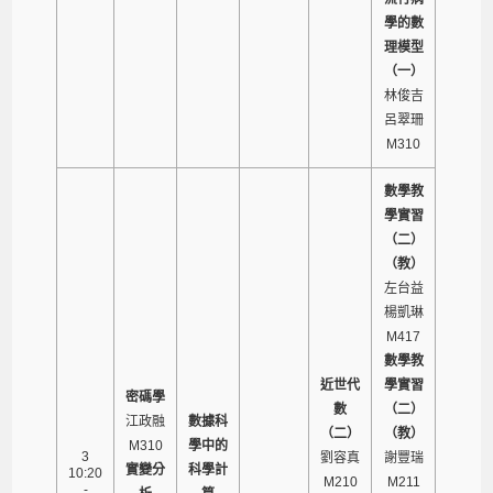
學的數
理模型
（一）
林俊吉
呂翠珊
M310
數學教
學實習
（二）
（教）
左台益
楊凱琳
M417
數學教
近世代
學實習
密碼學
數
（二）
江政融
數據科
（二）
（教）
M310
學中的
3
劉容真
謝豐瑞
實變分
科學計
10:20
M210
M211
-