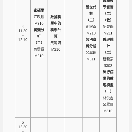
數學教
近世代
學實習
密碼學
數
（二）
江政融
數據科
（二）
（教）
M310
學中的
4
劉容真
謝豐瑞
實變分
科學計
11:20
M210
M211
-
析
算
12:10
類別資
數理統
（二）
黃聰明
料分析
計
司靈得
M210
呂翠珊
（二）
M210
M311
程毅豪
S302
流行病
學的數
理模型
（一）
林俊吉
呂翠珊
M310
5
12:20
-