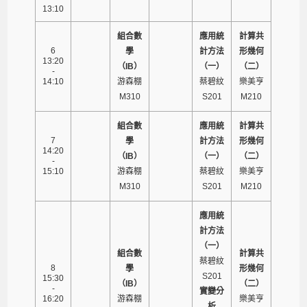
13:10
組合數
應用統
計算共
6
學
計方法
形幾何
13:20
（IB）
（一）
（二）
-
14:10
游森棚
蔡碧紋
樂美亨
M310
S201
M210
組合數
應用統
計算共
7
學
計方法
形幾何
14:20
（IB）
（一）
（二）
-
15:10
游森棚
蔡碧紋
樂美亨
M310
S201
M210
應用統
計方法
（一）
組合數
計算共
蔡碧紋
8
學
形幾何
S201
15:30
（IB）
（二）
-
實變分
16:20
游森棚
樂美亨
析