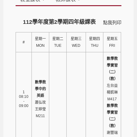
112學年度第2學期四年級課表
點我列印
星期一
星期二
星期三
星期四
星期五
#
MON
TUE
WED
THU
FRI
數學教
學實習
（二）
（教）
數學教
左台益
學中的
1
楊凱琳
英語
08:10
M417
-
蕭弘玫
09:00
數學教
王婷瑩
學實習
M211
（二）
（教）
謝豐瑞