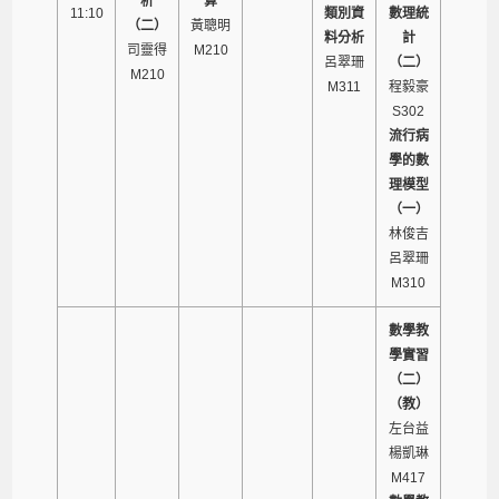
析
算
11:10
類別資
數理統
（二）
黃聰明
料分析
計
司靈得
M210
呂翠珊
（二）
M210
M311
程毅豪
S302
流行病
學的數
理模型
（一）
林俊吉
呂翠珊
M310
數學教
學實習
（二）
（教）
左台益
楊凱琳
M417