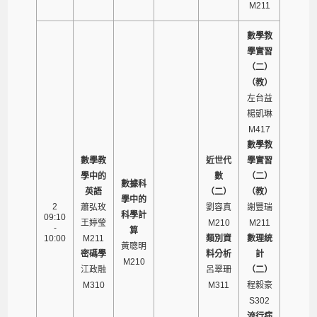
M211
數學教
學實習
（二）
（教）
左台益
楊凱琳
M417
數學教
數學教
近世代
學實習
學中的
數
（二）
數據科
英語
（二）
（教）
學中的
2
蕭弘玫
劉容真
謝豐瑞
科學計
09:10
王婷瑩
M210
M211
-
算
10:00
M211
類別資
數理統
黃聰明
密碼學
料分析
計
M210
江政融
呂翠珊
（二）
M310
M311
程毅豪
S302
流行病