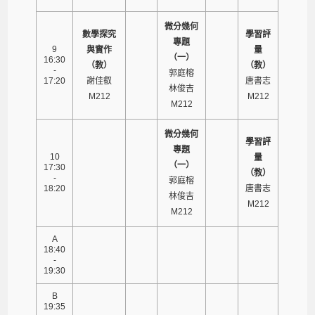
微分幾何
數學探究
學習評
專題
9
與實作
量
（一）
16:30
（教）
（教）
-
郭庭榕
17:20
謝佳叡
唐書志
林俊吉
M212
M212
M212
微分幾何
學習評
專題
10
量
（一）
17:30
（教）
-
郭庭榕
18:20
唐書志
林俊吉
M212
M212
A
18:40
-
19:30
B
19:35