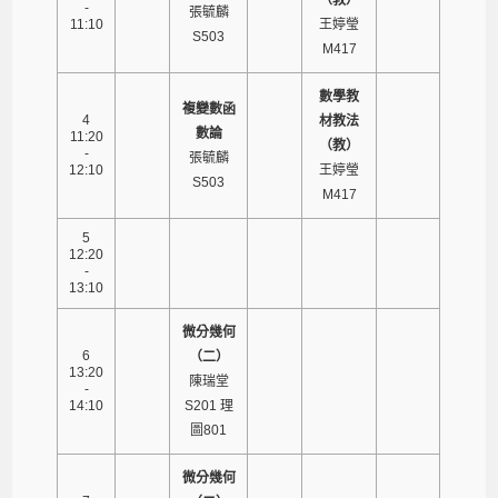
-
張毓麟
11:10
王婷瑩
S503
M417
數學教
複變數函
4
材教法
數論
11:20
（教）
-
張毓麟
12:10
王婷瑩
S503
M417
5
12:20
-
13:10
微分幾何
6
（二）
13:20
陳瑞堂
-
14:10
S201 理
圖801
微分幾何