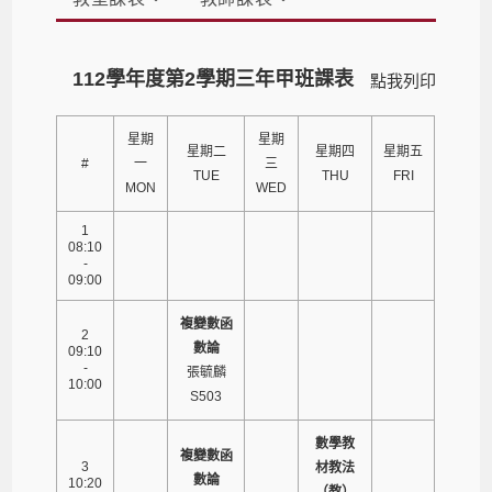
112學年度第2學期三年甲班課表
點我列印
星期
星期
星期二
星期四
星期五
#
一
三
TUE
THU
FRI
MON
WED
1
08:10
-
09:00
複變數函
2
數論
09:10
-
張毓麟
10:00
S503
數學教
複變數函
3
材教法
數論
10:20
（教）