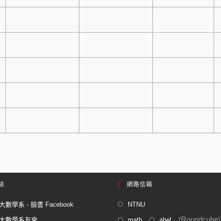
結
網路信箱
數學系 - 臉書 Facebook
NTNU
(Roundcube)
大數學系友會
math
abel