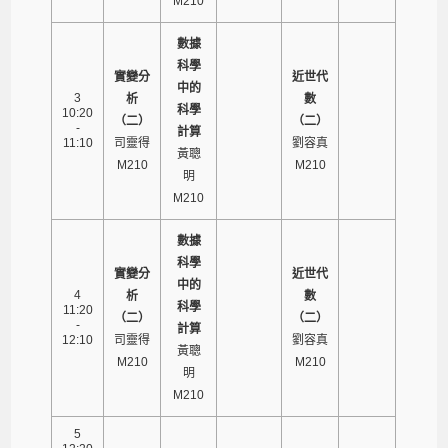
M210
數據
科學
實變分
近世代
中的
3
析
數
科學
10:20
（二）
（二）
-
計算
11:10
司靈得
劉容真
黃聰
M210
M210
明
M210
數據
科學
實變分
近世代
中的
4
析
數
科學
11:20
（二）
（二）
-
計算
12:10
司靈得
劉容真
黃聰
M210
M210
明
M210
5