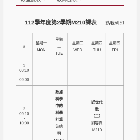
112學年度第2學期M210課表
點我列印
星期
星期一
星期三
星期四
星期五
#
二
MON
WED
THU
FRI
TUE
1
08:10
-
09:00
數據
科學
近世代
中的
2
數
科學
09:10
（二）
-
計算
10:00
劉容真
黃聰
M210
明