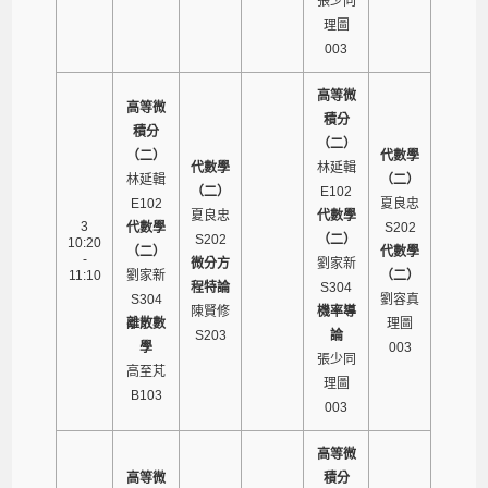
張少同
理圖
003
高等微
高等微
積分
積分
（二）
（二）
代數學
代數學
林延輯
林延輯
（二）
（二）
E102
E102
夏良忠
夏良忠
代數學
3
代數學
S202
S202
（二）
10:20
（二）
代數學
-
微分方
劉家新
11:10
劉家新
（二）
程特論
S304
S304
劉容真
陳賢修
機率導
離散數
理圖
S203
論
學
003
張少同
高至芃
理圖
B103
003
高等微
高等微
積分