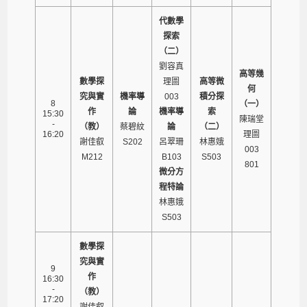
代數學
探索
（二）
劉容真
高等幾
數學探
理圖
高等微
何
究與實
機率導
003
積分探
8
（一）
作
論
機率導
索
15:30
陳瑞堂
-
（教）
蔡碧紋
論
（二）
16:20
理圖
謝佳叡
S202
呂翠珊
林惠娥
003
M212
B103
S503
801
微分方
程特論
林惠娥
S503
數學探
究與實
9
作
16:30
-
（教）
17:20
謝佳叡