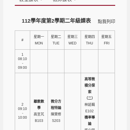
112學年度第2學期二年級課表
點我列印
星期一
星期二
星期三
星期四
星期五
#
MON
TUE
WED
THU
FRI
1
08:10
-
09:00
高等微
積分探
索
（二）
離散數
微分方
2
林延輯
學
程特論
09:10
E102
-
高至芃
陳賢修
10:00
機率導
B103
S203
論