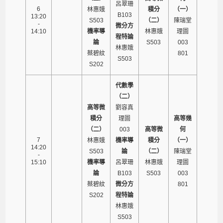
呂翠珊
6
林惠娥
積分
（一）
B103
13:20
S503
（二）
陳瑞堂
-
微分方
14:10
機率導
林惠娥
理圖
程特論
論
S503
003
林惠娥
蔡碧紋
801
S503
S202
代數學
（二）
高等微
劉容真
積分
理圖
高等幾
（二）
003
高等微
何
7
林惠娥
機率導
積分
（一）
14:20
S503
論
（二）
陳瑞堂
-
15:10
機率導
呂翠珊
林惠娥
理圖
論
B103
S503
003
蔡碧紋
微分方
801
S202
程特論
林惠娥
S503