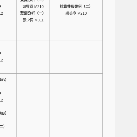
實變分析（二）
）
司靈得 M210
計算共形幾何（二）
12
聚類分析（一）
樂美亨 M210
張少同 M311
）
12
IB）
）
12
IB）
二）