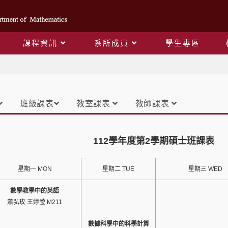
課程資訊
系所成員
學生專區
課表
班級課表
教室課表
教師課表
112學年度第2學期碩士班課表
星期一 MON
星期二 TUE
星期三 WED
數學教學中的英語
蕭弘玫 王婷瑩 M211
數據科學中的科學計算