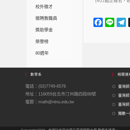
(4/21截止報
校外徵才
徵聘教職員
F
Li
a
n
e
獎助學金
c
e
榮譽榜
e
80週年
b
o
數學系
相關連
o
k
電話：(02)7749-6576
臺灣師大
地址：116059台北市汀州路四段88號
臺灣師
電郵：math@ntnu.edu.tw
臺灣師大
獨數一