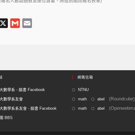
名，若報名人數超過教室座位容量，將提前關閉報名表單)
T
X
G
E
l
m
m
e
ail
ail
gr
a
m
結
網路信箱
數學系 - 臉書 Facebook
NTNU
(Roundcube)
大數學系友會
math
abel
(Openwebmai
數學系系友會 - 臉書 Facebook
math
abel
閣 BBS